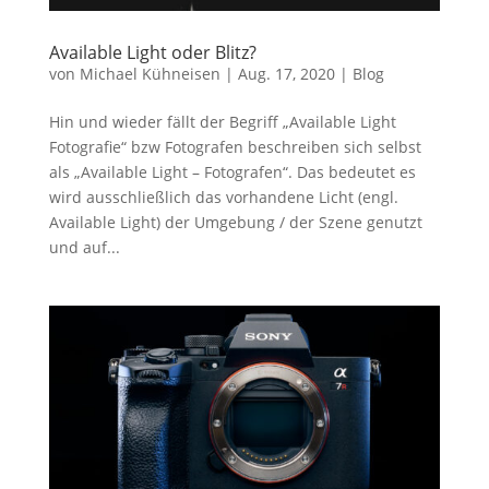
Available Light oder Blitz?
von
Michael Kühneisen
|
Aug. 17, 2020
|
Blog
Hin und wieder fällt der Begriff „Available Light
Fotografie“ bzw Fotografen beschreiben sich selbst
als „Available Light – Fotografen“. Das bedeutet es
wird ausschließlich das vorhandene Licht (engl.
Available Light) der Umgebung / der Szene genutzt
und auf...