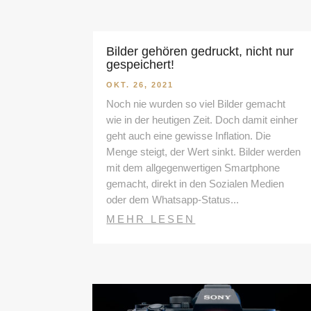
Bilder gehören gedruckt, nicht nur
gespeichert!
OKT. 26, 2021
Noch nie wurden so viel Bilder gemacht
wie in der heutigen Zeit. Doch damit einher
geht auch eine gewisse Inflation. Die
Menge steigt, der Wert sinkt. Bilder werden
mit dem allgegenwertigen Smartphone
gemacht, direkt in den Sozialen Medien
oder dem Whatsapp-Status...
MEHR LESEN