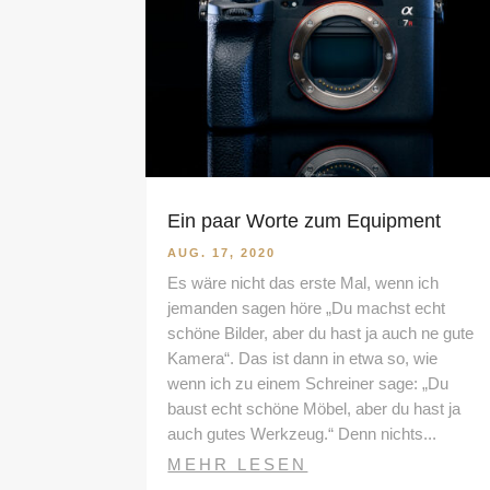
Ein paar Worte zum Equipment
AUG. 17, 2020
Es wäre nicht das erste Mal, wenn ich
jemanden sagen höre „Du machst echt
schöne Bilder, aber du hast ja auch ne gute
Kamera“. Das ist dann in etwa so, wie
wenn ich zu einem Schreiner sage: „Du
baust echt schöne Möbel, aber du hast ja
auch gutes Werkzeug.“ Denn nichts...
MEHR LESEN