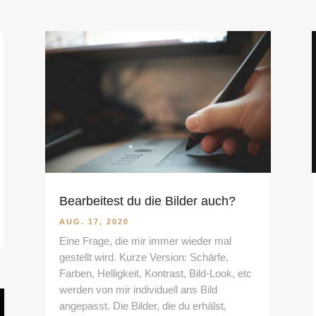
Bearbeitest du die Bilder auch?
AUG. 17, 2020
Eine Frage, die mir immer wieder mal
gestellt wird. Kurze Version: Schärfe,
Farben, Helligkeit, Kontrast, Bild-Look, etc
werden von mir individuell ans Bild
angepasst. Die Bilder, die du erhälst,